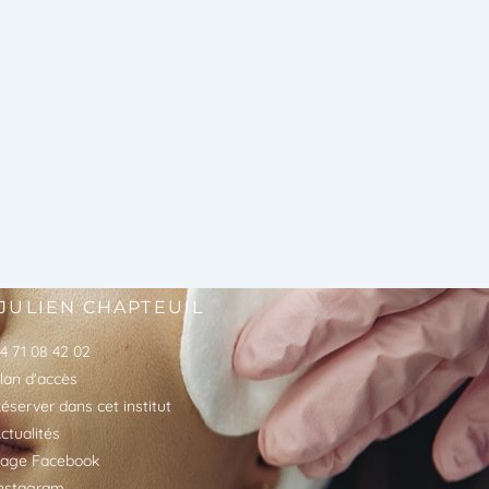
 JULIEN CHAPTEUIL
4 71 08 42 02
lan d'accès
éserver dans cet institut
ctualités
age Facebook
nstagram