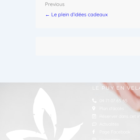
Previous
← Le plein d’idées cadeaux
LE PUY EN VEL
04 71 07 65 65
Plan d'accès
Réserver dans cet in
Actualités
Page Facebook
Instagram