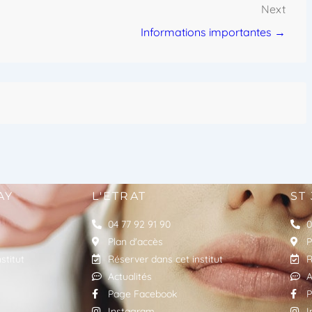
Next
Informations importantes →
AY
L'ETRAT
ST
04 77 92 91 90
0
Plan d'accès
P
stitut
Réserver dans cet institut
R
Actualités
A
Page Facebook
P
Instagram
I