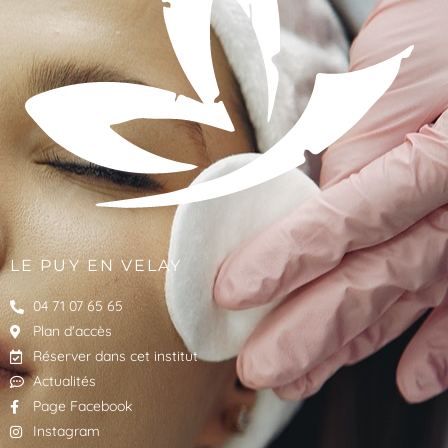
LE PUY EN VELAY
04 71 07 65 65
Plan d'accès
Réserver dans cet institut
Actualités
Page Facebook
Instagram