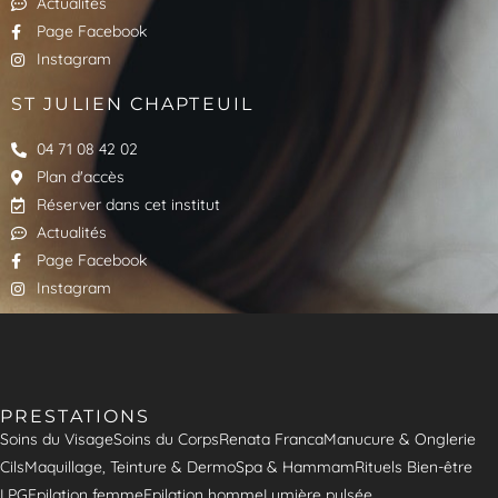
Actualités
Page Facebook
Instagram
ST JULIEN CHAPTEUIL
04 71 08 42 02
Plan d'accès
Réserver dans cet institut
Actualités
Page Facebook
Instagram
PRESTATIONS
Soins du Visage
Soins du Corps
Renata Franca
Manucure & Onglerie
Cils
Maquillage, Teinture & Dermo
Spa & Hammam
Rituels Bien-être
LPG
Epilation femme
Epilation homme
Lumière pulsée