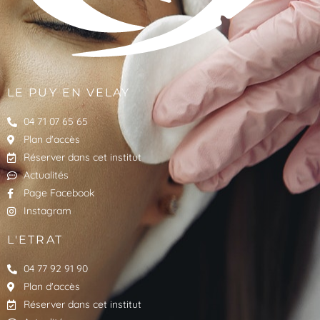
LE PUY EN VELAY
04 71 07 65 65
Plan d'accès
Réserver dans cet institut
Actualités
Page Facebook
Instagram
L'ETRAT
04 77 92 91 90
Plan d'accès
Réserver dans cet institut