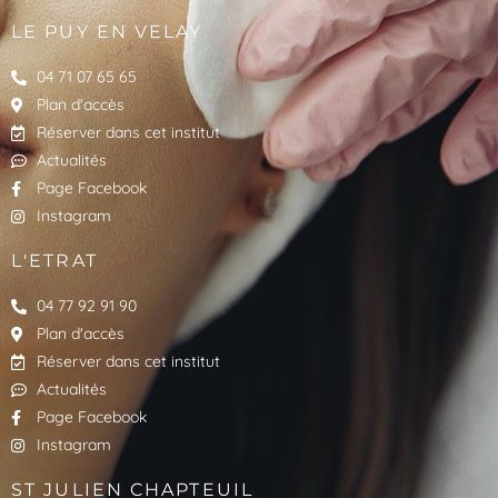
LE PUY EN VELAY
04 71 07 65 65
Plan d'accès
Réserver dans cet institut
Actualités
Page Facebook
Instagram
L'ETRAT
04 77 92 91 90
Plan d'accès
Réserver dans cet institut
Actualités
Page Facebook
Instagram
ST JULIEN CHAPTEUIL