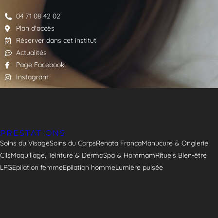
04 71 08 42 02
Plan d'accès
Réserver dans cet institut
Actualités
Page Facebook
Instagram
PRESTATIONS
Soins du Visage
Soins du Corps
Renata Franca
Manucure & Onglerie
Cils
Maquillage, Teinture & Dermo
Spa & Hammam
Rituels Bien-être
LPG
Epilation femme
Epilation homme
Lumière pulsée