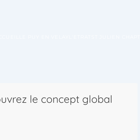
CCUEIL
LE PUY EN VELAY
L'ETRAT
ST JULIEN CHAP
uvrez le concept global