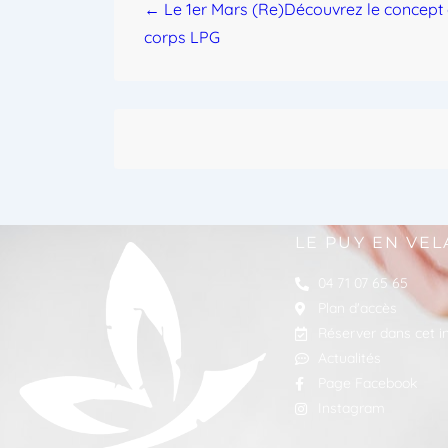
← Le 1er Mars (Re)Découvrez le concept 
corps LPG
LE PUY EN VEL
04 71 07 65 65
Plan d'accès
Réserver dans cet in
Actualités
Page Facebook
Instagram