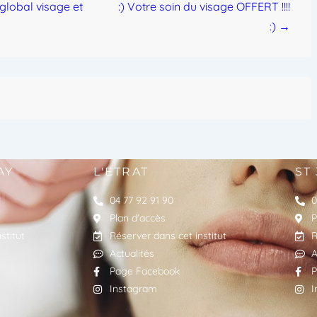
global visage et
:) Votre soin du visage OFFERT !!!!
:) →
AY
L'ETRAT
ST
04 77 92 91 90
0
Plan d'accès
P
stitut
Réserver dans cet institut
R
Actualités
A
Page Facebook
P
Instagram
I