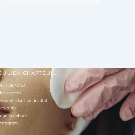
 JULIEN CHAPTEUIL
4 71 08 42 02
lan d'accès
éserver dans cet institut
ctualités
age Facebook
nstagram